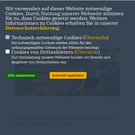
Wir verwenden auf dieser Website notwendige
Datum: 06.09.2024 ab 18:30 Uhr
Cookies. Durch Nutzung unserer Webseite stimmen
Sie zu, dass Cookies gesetzt werden. Weitere
Informationen zu Cookies erhalten Sie in unserer
Für das leibliche Wohl sorgen Ulf
Datenschutzerklärung
.
Schliebaum & Team.
Technisch notwendige Cookies (
Übersicht
)
Die notwendigen Cookies werden allein für den
ordnungsgemäßen Gebrauch der Webseite benötigt.
Cookies von Drittanbietern (
Übersicht
)
Zur Optimierung unserer Webseite binden wir Dienste und
Angebote von Drittanbietern ein.
Alle akzeptieren
Auswahl speichern
Weinfest im Biergarten des Stadtbades Bockenem
mit Live-Musik von You & Me.