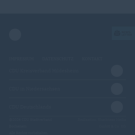
IMPRESSUM
DATENSCHUTZ
KONTAKT
CDU Kreisverband Hildesheim
CDU in Niedersachsen
CDU Deutschlands
@2026 CDU Stadtverband
Realisation: Sharkness Media
Bockenem
GmbH & Co. KG
Alle Rechte vorbehalten.