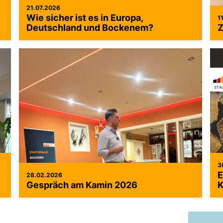
21.07.2026
Wie sicher ist es in Europa,
1
Deutschland und Bockenem?
Z
3
E
28.02.2026
Gespräch am Kamin 2026
K