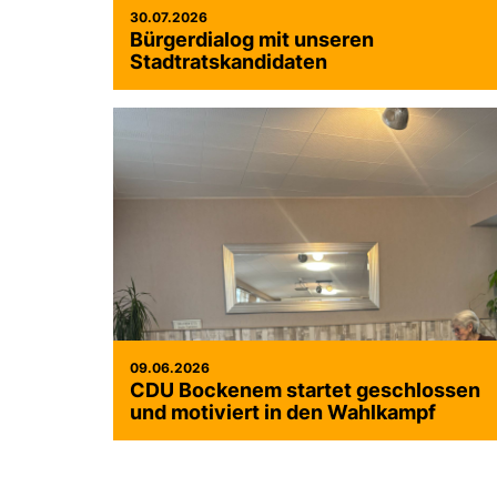
30.07.2026
Bürgerdialog mit unseren
Stadtratskandidaten
09.06.2026
CDU Bockenem startet geschlossen
und motiviert in den Wahlkampf